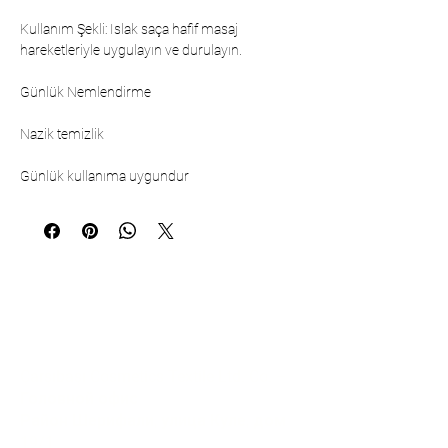
Kullanım Şekli: Islak saça hafif masaj
hareketleriyle uygulayın ve durulayın.
Günlük Nemlendirme
Nazik temizlik
Günlük kullanıma uygundur
Коммуникация
Çarşıbaşı Cosmetics Textile Ltd. Co. –
Головной офис
Район Шерифали, улица Куле, дом
19/1