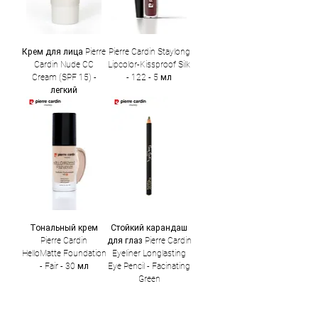
Крем для лица Pierre
Pierre Cardin Staylong
Cardin Nude CC
Lipcolor-Kissproof Silk
Cream (SPF 15) -
- 122 - 5 мл
легкий
Тональный крем
Стойкий карандаш
Pierre Cardin
для глаз Pierre Cardin
HelloMatte Foundation
Eyeliner Longlasting
- Fair - 30 мл
Eye Pencil - Facinating
Green