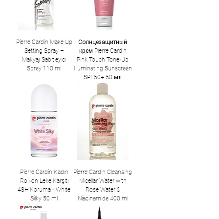
Pierre Cardin Make Up
Солнцезащитный
Setting Spray –
крем Pierre Cardin
Makyaj Sabitleyici
Pink Touch Tone-Up
Sprey 110 ml
Illuminating Sunscreen
SPF50+ 50 мл
Pierre Cardin Kadın
Pierre Cardin Cleansing
Roll-on Leke Karşıtı
Micellar Water with
48H Koruma - White
Rose Water &
Silky 50 ml
Niacinamide 400 ml