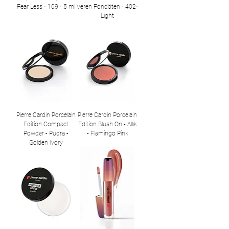
Fear Less - 109 - 5 ml
Veren Fondöten - 402-
Light
Pierre Cardin Porcelain
Pierre Cardin Porcelain
Edition Compact
Edition Blush On - Allık
Powder - Pudra -
- Flamingo Pink
Golden Ivory