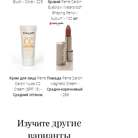
Blush - Coral - 225
бровей Pierre Cardin
Eyebrow Waterproof
Shaping Pencil -
Auburn - 100 шт.
Крем для лица Pierre
Помада Pierre Cardin
Cardin Nude CC
Magnetic Dream -
Cream (SPF 15) -
Средне-коричневый
Средний оттенок
- 266
другие
Изучите
варианты