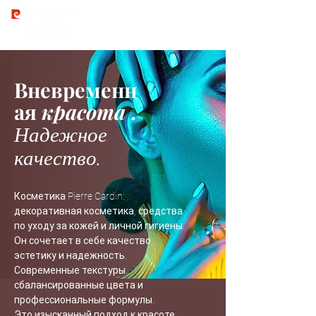
Вневременн
ая
красота
.
Надежное
качество.
Косметика Pierre Cardin:
декоративная косметика, средства
по уходу за кожей и личной гигиены.
Он сочетает в себе качество,
эстетику и надежность.
Современные текстуры,
сбалансированные цвета и
профессиональные формулы.
Это изысканный подход к красоте.