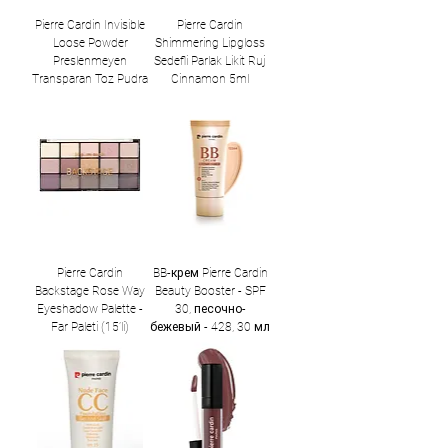
Pierre Cardin Invisible
Pierre Cardin
Loose Powder
Shimmering Lipgloss
Preslenmeyen
Sedefli Parlak Likit Ruj
Transparan Toz Pudra
Cinnamon 5ml
Pierre Cardin
BB-крем Pierre Cardin
Backstage Rose Way
Beauty Booster - SPF
Eyeshadow Palette -
30, песочно-
Far Paleti (15’li)
бежевый - 428, 30 мл