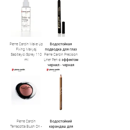
Pierre Cardin Make Up
Водостойкая
Fixing Makyaj
подводка для глаз
Sabitleyici Sprey 110
Pierre Cardin Precision
ml
Liner Pen с эффектом
чернил - черная
Pierre Cardin
Водостойкий
Terracotta Blush On -
карандаш для