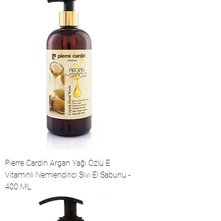
Pierre Cardin Argan Yağı Özlü E
Vitaminli Nemlendirici Sıvı El Sabunu -
400 ML