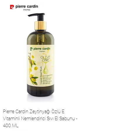
Pierre Cardin Zeytinyağı Özlü E
Vitaminli Nemlendirici Sıvı El Sabunu -
400 ML