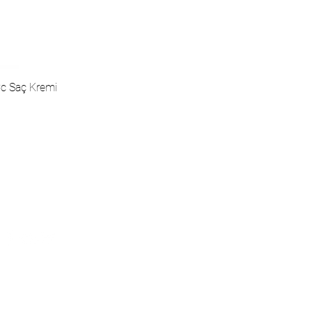
Cc Saç Kremi
иальные сети
, Pierre Cardin Cosmetic