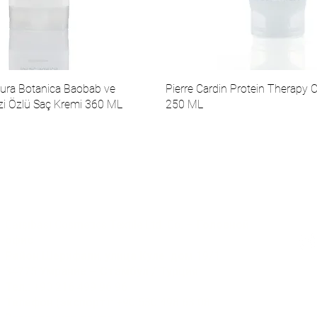
Aura Botanica Baobab ve
Pierre Cardin Protein Therapy 
zi Özlü Saç Kremi 360 ML
250 ML
Коммуникация
Соц
Çarşıbaşı Cosmetics Textile Ltd. Co. – Головной
офис
Район Шерифали, улица Куле, дом 19/1
34775 Умрание – Стамбул / Турция
Тел.: +90 216 499 96 96
© 2025
Телефон (экспорт): +90 530 498 63 08