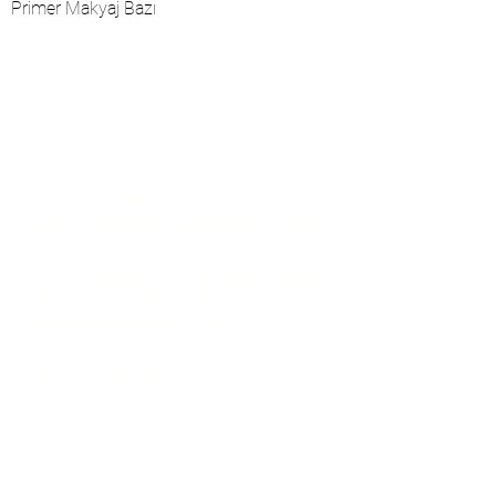
Primer Makyaj Bazı
Коммуникация
Çarşıbaşı Cosmetics Textile Ltd. Co. –
Головной офис
Район Шерифали, улица Куле, дом
19/1
34775 Умрание – Стамбул / Турция
Тел.:
+90 216 499 96 96
Телефон (экспорт):
+90 530 498 63
08
Электронная почта:
contact@pierrecardincosmetic.com
О нас
Институциональный