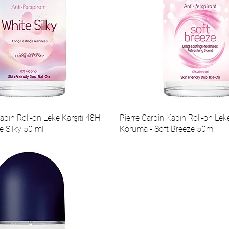
adın Roll-on Leke Karşıtı 48H
Pierre Cardin Kadın Roll-on Lek
 Silky 50 ml
Koruma - Soft Breeze 50ml