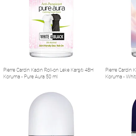
Pierre Cardin Kadın Roll-on Leke Karşıtı 48H
Pierre Cardin K
Koruma - Pure Aura 50 ml
Koruma - White