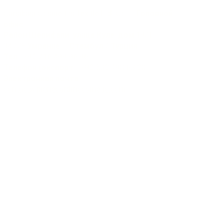
Çarşıbaşı Cosmetics Textile Ltd. Co. – Головной
офис
Район Шерифали, улица Куле, дом 19/1
34775 Умрание – Стамбул / Турция
Тел.: +90 216 499 96 96
© 2025
Телефон (экспорт): +90 530 498 63 08
Электронная почта:
contact@pierrecardincosmetic.com