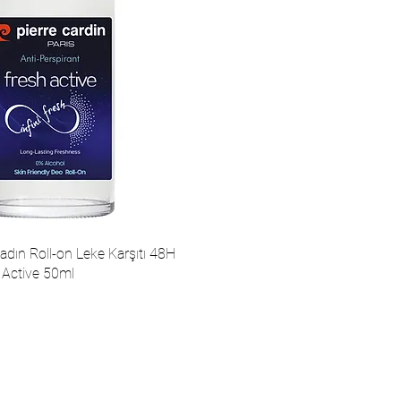
adın Roll-on Leke Karşıtı 48H
Active 50ml
Коммуникация
Соц