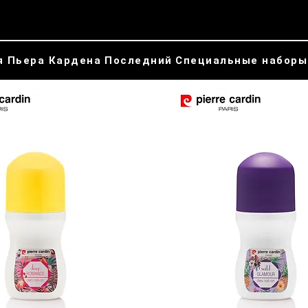
я Пьера Кардена
Последний
Специальные наборы