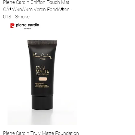
Pierre Cardin Chiffon Touch Mat
GÃ¶rÃ¼nÃ¼m Veren FondÃ¶ten -
013 - Smoke
Pierre Cardin Truly Matte Foundation