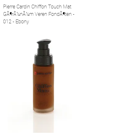
Pierre Cardin Chiffon Touch Mat
GÃ¶rÃ¼nÃ¼m Veren FondÃ¶ten -
012 - Ebony