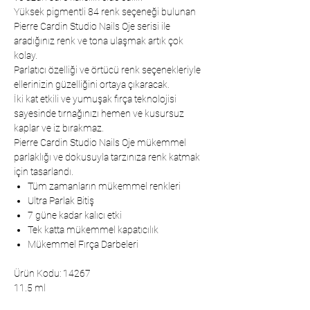
Yüksek pigmentli 84 renk seçeneği bulunan
Pierre Cardin Studio Nails Oje serisi ile
aradığınız renk ve tona ulaşmak artık çok
kolay.
Parlatıcı özelliği ve örtücü renk seçenekleriyle
ellerinizin güzelliğini ortaya çıkaracak.
İki kat etkili ve yumuşak fırça teknolojisi
sayesinde tırnağınızı hemen ve kusursuz
kaplar ve iz bırakmaz.
Pierre Cardin Studio Nails Oje mükemmel
parlaklığı ve dokusuyla tarzınıza renk katmak
için tasarlandı.
Tüm zamanların mükemmel renkleri
Ultra Parlak Bitiş
7 güne kadar kalıcı etki
Tek katta mükemmel kapatıcılık
Mükemmel Fırça Darbeleri
Ürün Kodu: 14267
11.5 ml