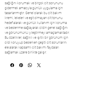
sağlığını korumak ve birçok cilt sorununu
gidermek amacıyla günlük uygulama için
tasarlanmıştır. Genel olarak bu cilt bakım
kremi, lekeleri ve eşit olmayan cilt tonunu
hedef alarak ve günlük kullanım için koruma
ve beslenme sağlayarak cildin genel sağlığını
ve görünümünü iyileştirmeyi amaçlamaktadır.
Bu özellikler, sağlıklı ve ışıltılı bir görünüm için
cildi koruyup beslerken çeşitli cilt sorunlarını
ele alarak kapsamlı cilt bakımı faydaları
sağlamak üzere birlikte çalışır.
Коммуникация
Çarşıbaşı Cosmetics Textile Ltd. Co. –
Головной офис