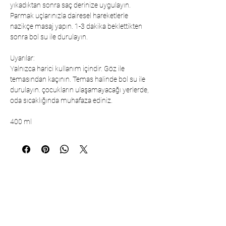
yıkadıktan sonra saç derinize uygulayın.
Parmak uçlarınızla dairesel hareketlerle
nazikçe masaj yapın. 1-3 dakika beklettikten
sonra bol su ile durulayın.
Uyarılar:
Yalnızca harici kullanım içindir. Göz ile
temasından kaçının. Temas halinde bol su ile
durulayın. çocukların ulaşamayacağı yerlerde,
oda sıcaklığında muhafaza ediniz.
400 ml
Коммуникация
Çarşıbaşı Cosmetics Textile Ltd. Co. –