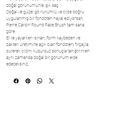
doğal görünümünle ışık saç.
Doğal ve güzel gö rünümlü ve cilde doğru
uygulanmış bir fondöten hayal ediyorsan,
Pierre Cardin Round Face Brush tam sana
göre.
El ile yayarken ısınan, form kaybeden ve
bakteri üretimine açık olan fondöteni fırçayla
sürerek cildini kusursuz sonuçla tanıştırırken
aynı zamanda doğal bir görünüm elde
edeceksiniz.
Коммуникация
Çarşıbaşı Cosmetics Textile Ltd. Co. –
Головной офис