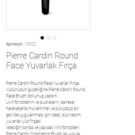
Артикул: 15302
Pierre Cardin Round
Face Yuvarlak Fırça
Pierre Cardin Round Face Yuvarlak Fırça
Yüzünüzün güzelliğine Pierre Cardin Round
Face Brush dokunuş yapsın...
Likit fondotenin ve pudraların, dairesel 
hareketlerle mükemmel ve pürüzsüz bir 
şekilde uygulanması için ideal, düz kesim 
yuvarlak yüz fırçası.
İstediğin tonda ve yapıdaki likit fondöteni
Pierre Cardin Cosmetics Brush ile uygula,