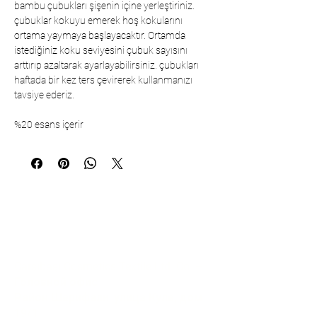
bambu çubukları şişenin içine yerleştiriniz.
çubuklar kokuyu emerek hoş kokularını
ortama yaymaya başlayacaktır. Ortamda
istediğiniz koku seviyesini çubuk sayısını
arttırıp azaltarak ayarlayabilirsiniz. çubukları
haftada bir kez ters çevirerek kullanmanızı
tavsiye ederiz.
%20 esans içerir
Коммуникация
Çarşıbaşı Cosmetics Textile Ltd. Co. –
Головной офис
Район Шерифали, улица Куле, дом
19/1