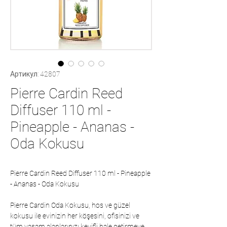
Артикул: 42807
Pierre Cardin Reed
Diffuser 110 ml -
Pineapple - Ananas -
Oda Kokusu
Pierre Cardin Reed Diffuser 110 ml - Pineapple
- Ananas - Oda Kokusu
Pierre Cardin Oda Kokusu, hos ve güzel
kokusu ile evinizin her köşesini, ofisinizi ve
tüm yasam alanlarınızı keyifli hale getirmeye