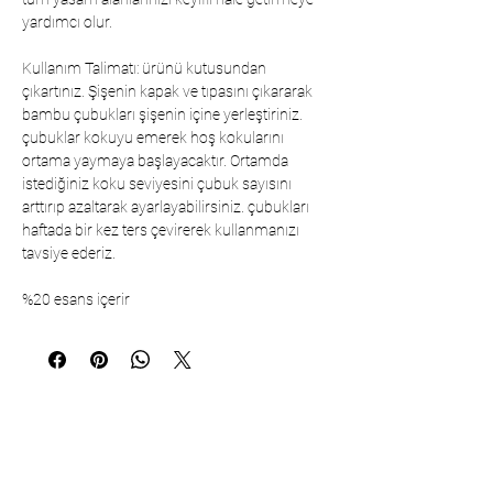
yardımcı olur.
Kullanım Talimatı: ürünü kutusundan
çıkartınız. Şişenin kapak ve tıpasını çıkararak
bambu çubukları şişenin içine yerleştiriniz.
çubuklar kokuyu emerek hoş kokularını
ortama yaymaya başlayacaktır. Ortamda
istediğiniz koku seviyesini çubuk sayısını
arttırıp azaltarak ayarlayabilirsiniz. çubukları
haftada bir kez ters çevirerek kullanmanızı
tavsiye ederiz.
%20 esans içerir
Коммуникация