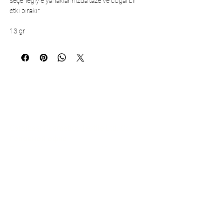
seçeneğiyle yanaklarınızda taze ve doğal bir
etki bırakır.
13 gr
Коммуникация
Çarşıbaşı Cosmetics Textile Ltd. Co. –
Головной офис
Район Шерифали, улица Куле, дом
19/1
34775 Умрание – Стамбул / Турция
Тел.:
+90 216 499 96 96
Телефон (экспорт):
+90 530 498 63
08
Электронная почта: