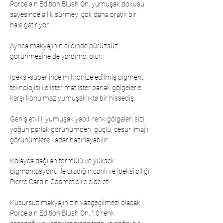
Porcelain Edition Blush On, yumuşak dokusu
sayesinde allık sürmeyi çok daha pratik bir
hale getiriyor.
Ayrıca makyajının cildinde pürüzsüz
görünmesine de yardımcı olur.
İpeksi-süper ince mikronize edilmiş pigment
teknolojisi ile ister mat ister parlak gölgelerle
karşı konulmaz yumuşaklıkta bir hissediş.
Geniş etkili, yumuşak yapılı renk gölgeleri sizi
yoğun parlak görünümden, güçlü, cesur imajlı
görünümlere kadar hazırlayabilir.
Kolayca dağılan formülü ve yüksek
pigmantasyonu ile aradığın canlı ve ipeksi allığı
Pierre Cardin Cosmetic ile elde et!
Kusursuz makyajınızın vazgeçilmezi olacak
Porcelain Edition Blush On, 10 renk