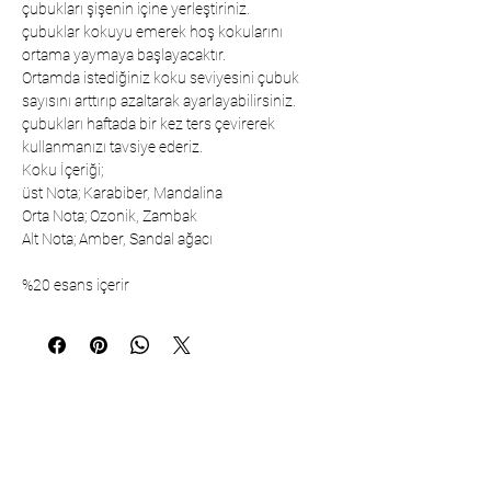
çubukları şişenin içine yerleştiriniz.
çubuklar kokuyu emerek hoş kokularını
ortama yaymaya başlayacaktır.
Ortamda istediğiniz koku seviyesini çubuk
sayısını arttırıp azaltarak ayarlayabilirsiniz.
çubukları haftada bir kez ters çevirerek
kullanmanızı tavsiye ederiz.
Koku İçeriği;
üst Nota; Karabiber, Mandalina
Orta Nota; Ozonik, Zambak
Alt Nota; Amber, Sandal ağacı
%20 esans içerir
Коммуникация