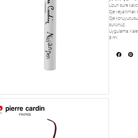
Uzun süre kalıcı
Oje veya tırnak
Oje koruyucusun
sürünüz.
Uygulama: Kalem
9 ml