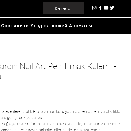
Каталог
Составить
Уход за кожей
Ароматы
0
ardin Nail Art Pen Tırnak Kalemi -
a
steyenlere, pratik Fransız manikürü yapma alternatifleri, yaratıcılıkta
lara geniş renk yelpazesi.
sağlayan kalem formu ve özel ucu sayesinde, tırnaklarınız üzerinde
 yapabilir, tüm hayran bakışları ellerinizde toplayabilirsiniz.