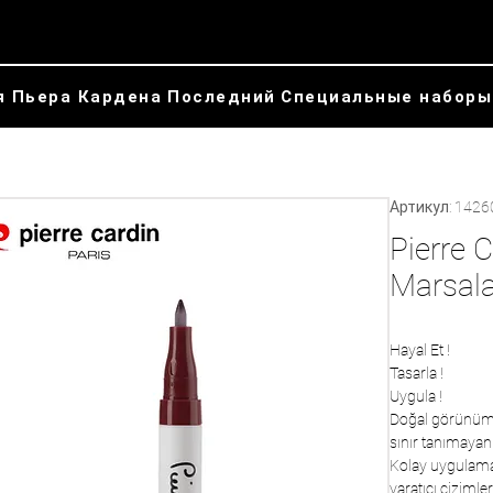
я Пьера Кардена
Последний
Специальные наборы
Артикул: 1426
Pierre C
Marsal
Hayal Et !
Tasarla !
Uygula !
Doğal görünüm i
sınır tanımayan
Kolay uygulama 
yaratıcı çizimler