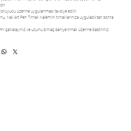
dır.
 koruyucu üzerine uygulanması tavsiye edilir.
u, Nail Art Pen Tırnak Kalemini tırnaklarınıza uyguladıktan sonra
i çalkalayınız ve ucunu birkaç saniye tırnak üzerine bastırınız.