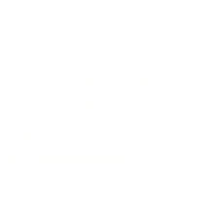
Коммуникация
Соц
Çarşıbaşı Cosmetics Textile Ltd. Co. – Головной
офис
Район Шерифали, улица Куле, дом 19/1
34775 Умрание – Стамбул / Турция
Тел.: +90 216 499 96 96
© 2025
Телефон (экспорт): +90 530 498 63 08
Электронная почта:
contact@pierrecardincosmetic.com