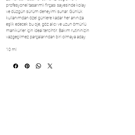
profesyonel tasarımlı fırçası sayesinde kolay
ve düzgün sürüm deneyimi sunar. Günlük
kullanımdan özel günlere kadar her anınıza
eşlik edecek bu oje, göz alıcı ve uzun ömürlü
manikürler için ideal tercihtir. Bakım rutininizin
vazgeçilmez parçalarından biri olmaya aday.
10 ml
Коммуникация
Çarşıbaşı Cosmetics Textile Ltd. Co. –
Головной офис
Район Шерифали, улица Куле, дом
19/1