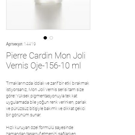
Артикул: 14419
Pierre Cardin Mon Joli
Vernis Oje-156-10 ml
Tırnaklarınızda iddialı ve zarif bir etki bırakmak
istiyorsanız, Mon Joli Vernis serisi tam size
göre! Yüksek pigmentasyonuyla tek kat
uygulamada bile yoğun renk verirken, parlak
ve pürüzsüz bitişiyle bakımlı ve dikkat çekici
bir görünüm sunar.
Hızlı kuruyan özel formülü sayesinde
zamandan tasarruf etmenizi sağlarken,