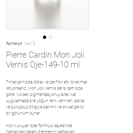
Артикул: 14412
Pierre Cardin Mon Joli
Vernis Oje-149-10 ml
Tırnaklarınızda iddialı ve zarif bir etki bırakmak
istiyorsanız, Mon Joli Vernis serisi tam size
göre! Yüksek pigmentasyonuyla tek kat
uygulamada bile yoğun renk verirken, parlak
ve pürüzsüz bitişiyle bakımlı ve dikkat çekici
bir görünüm sunar.
Hızlı kuruyan özel formülü sayesinde
zamandan tasarruf etmenizi sağlarken,