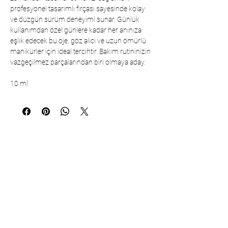
profesyonel tasarımlı fırçası sayesinde kolay
ve düzgün sürüm deneyimi sunar. Günlük
kullanımdan özel günlere kadar her anınıza
eşlik edecek bu oje, göz alıcı ve uzun ömürlü
manikürler için ideal tercihtir. Bakım rutininizin
vazgeçilmez parçalarından biri olmaya aday.
10 ml
Коммуникация
Çarşıbaşı Cosmetics Textile Ltd. Co. –
Головной офис
Район Шерифали, улица Куле, дом
19/1