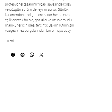
profesyonel tasarımlı fırçası sayesinde kolay
ve düzgün sürüm deneyimi sunar. Günlük
kullanımdan özel günlere kadar her anınıza
eşlik edecek bu oje, göz alıcı ve uzun ömürlü
manikürler için ideal tercihtir. Bakım rutininizin
vazgeçilmez parçalarından biri olmaya aday.
10 ml
Коммуникация
Çarşıbaşı Cosmetics Textile Ltd. Co. –
Головной офис
Район Шерифали, улица Куле, дом
19/1