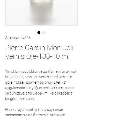
Артикул: 14396
Pierre Cardin Mon Joli
Vernis Oje-133-10 ml
Tırnaklarınızda iddialı ve zarif bir etki bırakmak
istiyorsanız, Mon Joli Vernis serisi tam size
göre! Yüksek pigmentasyonuyla tek kat
uygulamada bile yoğun renk verirken, parlak
ve pürüzsüz bitişiyle bakımlı ve dikkat çekici
bir görünüm sunar.
Hızlı kuruyan özel formülü sayesinde
zamandan tasarruf etmenizi sağlarken,