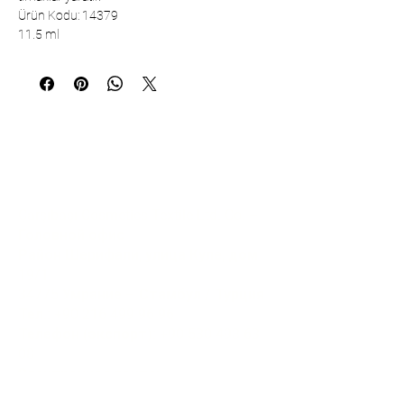
Ürün Kodu: 14379
11.5 ml
Коммуникация
Çarşıbaşı Cosmetics Textile Ltd. Co. –
Головной офис
Район Шерифали, улица Куле, дом
19/1
34775 Умрание – Стамбул / Турция
Тел.:
+90 216 499 96 96
Телефон (экспорт):
+90 530 498 63
08
Электронная почта:
contact@pierrecardincosmetic.com