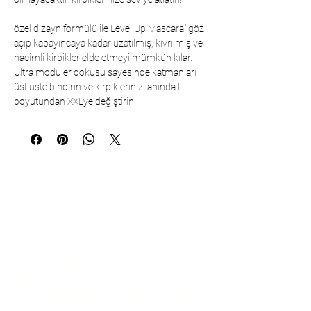
özel dizayn formülü ile Level Up Mascara” göz
açıp kapayıncaya kadar uzatılmış, kıvrılmış ve
hacimli kirpikler elde etmeyi mümkün kılar.
Ultra modüler dokusu sayesinde katmanları
üst üste bindirin ve kirpiklerinizi anında L
boyutundan XXL'ye değiştirin.
Коммуникация
Çarşıbaşı Cosmetics Textile Ltd. Co. –
Головной офис
Район Шерифали, улица Куле, дом
19/1
34775 Умрание – Стамбул / Турция