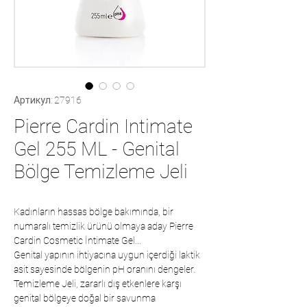
Артикул: 27916
Pierre Cardin Intimate
Gel 255 ML - Genital
Bölge Temizleme Jeli
Kadınların hassas bölge bakımında, bir
numaralı temizlik ürünü olmaya aday Pierre
Cardin Cosmetic İntimate Gel...
Genital yapının ihtiyacına uygun içerdiği laktik
asit sayesinde bölgenin pH oranını dengeler.
Temizleme Jeli, zararlı dış etkenlere karşı
genital bölgeye doğal bir savunma