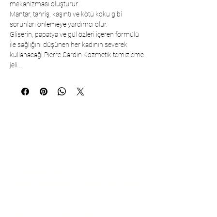
mekanizması oluşturur.
Mantar, tahriş, kaşıntı ve kötü koku gibi
sorunları önlemeye yardımcı olur.
Gliserin, papatya ve gül özleri içeren formülü
ile sağlığını düşünen her kadının severek
kullanacağı Pierre Cardin Kozmetik temizleme
jeli...
Коммуникация
Çarşıbaşı Cosmetics Textile Ltd. Co. –
Головной офис
Район Шерифали, улица Куле, дом
19/1
34775 Умрание – Стамбул / Турция
Тел.:
+90 216 499 96 96