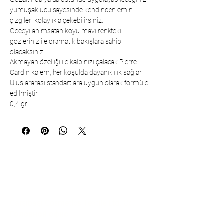
yumuşak ucu sayesinde kendinden emin
çizgileri kolaylıkla çekebilirsiniz.
Geceyi anımsatan koyu mavi renkteki
gözleriniz ile dramatik bakışlara sahip
olacaksınız.
Akmayan özelliği ile kalbinizi çalacak Pierre
Cardin kalem, her koşulda dayanıklılık sağlar.
Uluslararası standartlara uygun olarak formüle
edilmiştir.
0,4 gr
Коммуникация
Çarşıbaşı Cosmetics Textile Ltd. Co. –
Головной офис