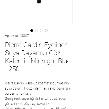
Артикул: 13207
Pierre Cardin Eyeliner
Suya Dayanıklı Göz
Kalemi - Midnight Blue
- 250
Pierre Cardin Make-up kozmetik dünyasının
suya dayanıklı göz kalemi, etkileyici bakışların
buluşma noktası...
Geniş renk seçeneği ile her tonda cüretkar
gözleriniz ile büyüleyeceksiniz.
Gözaltında ya da üstünde uygulayabileceğiniz