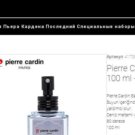
я Пьера Кардена
Последний
Специальные наборы
Артикул: 4170
Pierre 
100 ml 
Pierre Cardin E
Suyun içeriğind
yardımcı olur.
Deniz meltemi v
80 derece
100 ml