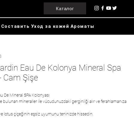
Каталог
Составить
Уход за кожей
Ароматы
8
Cardin Eau De Kolonya Mineral Spa
- Cam Şişe
au De Mineral SPA Kolonyası
e bulunan mineraller ile vücudunuzdaki gerginliği alır ve ferahlamanıza
e lotus çiçeğinin eşsiz uyumunu teninizde hissedin.