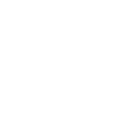
Коммуникация
Соц
Çarşıbaşı Cosmetics Textile Ltd. Co. – Головной
офис
Район Шерифали, улица Куле, дом 19/1
34775 Умрание – Стамбул / Турция
Тел.: +90 216 499 96 96
© 2025
Телефон (экспорт): +90 530 498 63 08
Электронная почта:
contact@pierrecardincosmetic.com