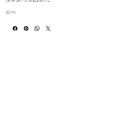
yerlerde muhafaza ediniz.
50 ml
Коммуникация
Çarşıbaşı Cosmetics Textile Ltd. Co. –
Головной офис
Район Шерифали, улица Куле, дом
19/1
34775 Умрание – Стамбул / Турция
Тел.:
+90 216 499 96 96
Телефон (экспорт):
+90 530 498 63
08
Электронная почта:
contact@pierrecardincosmetic.com