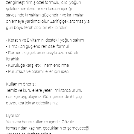
zenginleştirilmiş özel formülü, cildi yoğun
şekilde nemlendirirken keratin içeriği
sayesinde tırnakları güçlendirir ve kırılmaları
önlemeye yardımcı olur. Zarif çiçek aromasıyla
gün boyu ferahlatıcı bir etki bırakır.
• Keratin ve E vitamini destekli yoğun bakım
• Tırnakları güçlendiren özel formül
• Romantik çiçek aromasıyla uzun süreli
ferahlık
• Kuruluğa karşı etkili nemlendirme
• Pürüzsüz ve bakımlı eller için ideal
Kullanım önerisi:
Temiz ve kuru ellere yeterli miktarda ürünü
nazikçe uygulayınız. Gün içerisinde ihtiyaç
duydukça tekrar edebilirsiniz.
Uyarılar:
Yalnızca harici kullanım içindir. Göz ile
temasından kaçının. çocukların erişemeyeceği