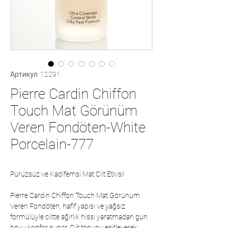
Артикул: 12291
Pierre Cardin Chiffon
Touch Mat Görünüm
Veren Fondöten-White
Porcelain-777
Pürüzsüz ve Kadifemsi Mat Cilt Etkisi!
Pierre Cardin Chiffon Touch Mat Görünüm
Veren Fondöten, hafif yapısı ve yağsız
formülüyle ciltte ağırlık hissi yaratmadan gün
boyu konfor sunar. Cilt tonunu eşitleyerek