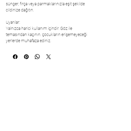
sünger, fırça veya parmaklarınızla eşit şekilde
cildinize dağıtın.
Uyarılar:
Yalnızca harici kullanım içindir. Göz ile
temasından kaçının. çocukların erişemeyeceği
yerlerde muhafaza ediniz.
Коммуникация
Çarşıbaşı Cosmetics Textile Ltd. Co. –
Головной офис
Район Шерифали, улица Куле, дом
19/1
34775 Умрание – Стамбул / Турция