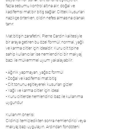
fazla sebumu kontrol altına alır, doğal ve
kadifemsi mat bir bitiş sağlar. Ciltteki kusurları
nazikçe örterken, cildin nefes almasına olanak
tanır.
Mat bitişin zarafetini, Pierre Cardin kalitesiyle
bir araya getiren bu özel formül; normal, yağlı
ve karma ciltler için idealdir. Kuru cilt tipine
sahip kullanıcılar ise nemlendirici bir makyaj
bazı ile mükemmel uyum yakalayabilir.
• Ağırlık yapmayan, yağsız formül
• Doğal ve kadifemsi mat bitiş
• Cilt tonunu eşitleyerek kusurları gizler
• Yağlı ve karma ciltler için ideal
• Kuru ciltlerde nemlendirici baz ile kullanıma
uygundur
Kullanım önerisi:
Cildinizi temizledikten sonra nemlendirici veya
makyaj bazı uygulayın. Ardından fondöteni