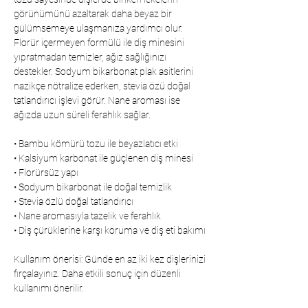
görünümünü azaltarak daha beyaz bir
gülümsemeye ulaşmanıza yardımcı olur.
Florür içermeyen formülü ile diş minesini
yıpratmadan temizler, ağız sağlığınızı
destekler. Sodyum bikarbonat plak asitlerini
nazikçe nötralize ederken, stevia özü doğal
tatlandırıcı işlevi görür. Nane aroması ise
ağızda uzun süreli ferahlık sağlar.
• Bambu kömürü tozu ile beyazlatıcı etki
• Kalsiyum karbonat ile güçlenen diş minesi
• Florürsüz yapı
• Sodyum bikarbonat ile doğal temizlik
• Stevia özlü doğal tatlandırıcı
• Nane aromasıyla tazelik ve ferahlık
• Diş çürüklerine karşı koruma ve diş eti bakımı
Kullanım önerisi: Günde en az iki kez dişlerinizi
fırçalayınız. Daha etkili sonuç için düzenli
kullanımı önerilir.