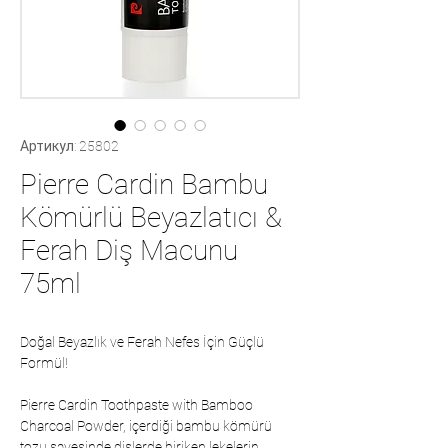
Артикул: 25802
Pierre Cardin Bambu
Kömürlü Beyazlatıcı &
Ferah Diş Macunu
75ml
Doğal Beyazlık ve Ferah Nefes İçin Güçlü
Formül!
Pierre Cardin Toothpaste with Bamboo
Charcoal Powder, içerdiği bambu kömürü
tozu sayesinde dişlerde biriken lekelerin