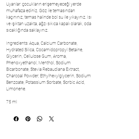
Uyarılar: çocukların erişemeyeceği yerde
muhafaza ediniz. Göz ile temasından
kaçınınız, temas halinde bol su ile yıkayınız. Isı
ve ışıktan uzakta, ağzı sıkıca kapalı olarak, oda
sıcaklığında saklayınız.
Ingredients: Aqua, Calcium Carbonate,
Hydrated Silica, Cocamidopropyl Betaine,
Glycerin, Cellulose Gum, Aroma,
Phenoxyethanol, Menthol, Sodium
Bicarbonate, Stevia Rebaudiana Extract,
Charcoal Powder, Ethylhexylglycerin, Sodium
Benzoate, Potassium Sorbate, Sorbic Acid,
Limonene.
75 ml