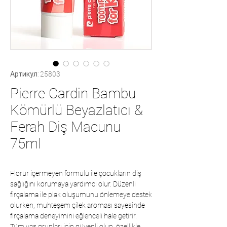
Артикул: 25803
Pierre Cardin Bambu
Kömürlü Beyazlatıcı &
Ferah Diş Macunu
75ml
Florür içermeyen formülü ile çocukların diş
sağlığını korumaya yardımcı olur. Düzenli
fırçalama ile plak oluşumunu önlemeye destek
olurken, muhteşem çilek aroması sayesinde
fırçalama deneyimini eğlenceli hale getirir.
Tüm yaş grupları için güvenli olup, özellikle