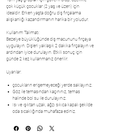
çok küçük çocuklar (2 yaş ve üzeri) için
idealdir. Erken yaşta doğru diş fırçalama
alışkanlığı kazandırmanın harika bir yoludur.
Kullanım Talimatı:
Bezelye büyüklüğünde diş macununu fırçaya
uygulayın. Dişleri yaklaşık 2 dakika fırçalayın ve
ardından iyice durulayın. Etkili sonuç için
günde 2 kez kullanmanız önerilir.
Uyarılar:
çocukların erişemeyeceği yerde saklayınız.
Göz ile temasından kaçınınız, temas
halinde bol su ile durulayınız.
Isı ve ışıktan uzak, ağzı sıkıca kapalı şekilde
oda sıcaklığında muhafaza ediniz.