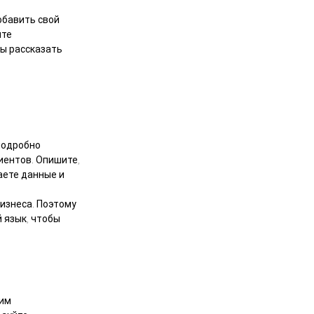
обавить свой
ите
бы рассказать
подробно
иентов. Опишите,
аете данные и
изнеса. Поэтому
 язык, чтобы
гим