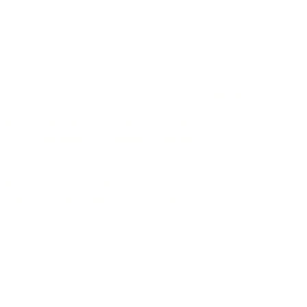
Коммуникация
Соц
Çarşıbaşı Cosmetics Textile Ltd. Co. – Головной
офис
Район Шерифали, улица Куле, дом 19/1
34775 Умрание – Стамбул / Турция
Тел.: +90 216 499 96 96
© 2025
Телефон (экспорт): +90 530 498 63 08
Электронная почта:
contact@pierrecardincosmetic.com