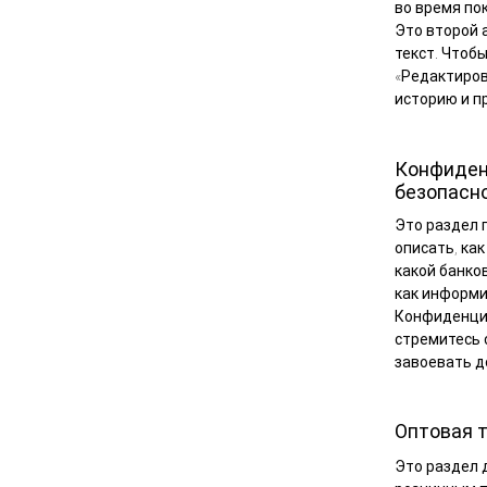
во время пок
Это второй 
текст. Чтоб
«Редактиров
историю и п
Конфиден
безопасн
Это раздел 
описать, ка
какой банко
как информи
Конфиденциа
стремитесь 
завоевать д
Оптовая 
Это раздел 