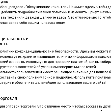
упок.
абзац раздела «Обслуживание клиентов». Нажмите здесь, чтобы д
ы добавить подробности вашей политики и изменить шрифт, нажм
ать текст» или дважды щелкните здесь. Это отличное место, что
редставить себя вашим пользователям.
циальность и
ость
политики конфиденциальности и безопасности. Здесь вы можете 
к используете, храните и защищаете личную информацию ваших кл
вский сервис вы используете для проверки платежей, как вы собир
руете пользователей об успешном завершении платежей.
льность пользователей имеет решающее значение для вашего б
составить свою политику точно и подробно. Используйте понятный
оверие и обеспечить дальнейшее использование вашего сайта!
торговля
для оптовой торговли. Это отличное место, чтобы рассказать дру