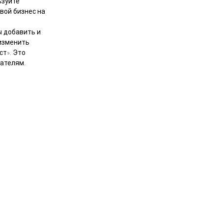
ьзуйте
вой бизнес на
ы добавить и
 изменить
ст». Это
вателям.