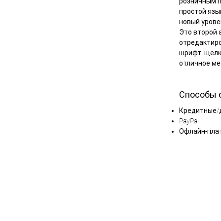
розничным п
простой язы
новый урове
Это второй 
отредактиро
шрифт, щелк
отличное ме
Способы 
Кредитные/
PayPal
Офлайн-пла