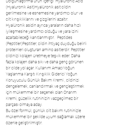
Dolgunlaştırma ürün İçeriği  Hyaluronic Acid 
(Hyaluronik Asit)Hyalüronik asit cildin 
gerilmesine ve esnemesine yardımcı olur ve 
cilt kırışıklıklarını ve çizgilerini azaltır. 
Hyalüronik asidin ayrıca yaraların daha hızlı 
iyileşmesine yardımcı olduğu ve yara izini 
azaltabileceği kanıtlanmıştır.   Peptides 
(Peptitler)Peptitler, cildin ihtiyaç duyduğu belirli 
proteinleri oluşturan amino asitlerdir. Peptitler 
cildinizi kolajen üretmeye teşvik eder. Daha 
fazla kolajen daha sıkı ve daha genç görünen 
bir cilde yol açar. Kullanım AmacıYoğun 
Yaşlanma Karşıtı Kırışıklık Giderici Yoğun 
Koruyuculu Günlük Bakım Kremi , cildinizi 
dengelemek, canlandırmak ve gençleştirmek 
için mükemmel bir seçenek olan Onarım 
Kremi, güzellik rutininizin vazgeçilmez bir 
parçası olmaya aday.
Bu özel formül, günlük cilt bakım rutininizle
mükemmel bir şekilde uyum sağlamak üzere
özenle geliştirilmiştir.