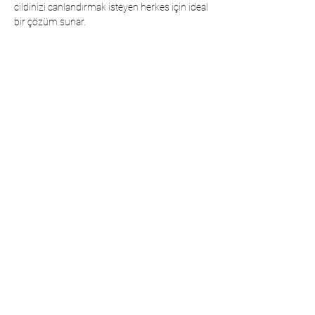
cildinizi canlandırmak isteyen herkes için ideal
bir çözüm sunar.
Cildinizi sevgiyle besler, yeniler ve her gün
daha güzel ve sağlıklı bir görünüme
kavuşturur.
Kullanım Talimatı/Uyarılar Günlük kullanıma 
uygundur. Temiz yüzünüze ve boynunuza 
uygulayabilirsiniz. Emilene kadar dairesel 
hareketlerle nazikçe masaj yapın. Lütfen yaralı 
cilt üzerinde kullanmaktan kaçının. Bu ürünü 
kullanırken gözlerinizden uzak tutunuz. Temas 
varsa, güvenliğiniz için derhal su ile durulayın.
Communication