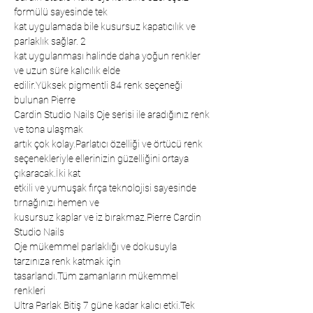
formülü sayesinde tek
kat uygulamada bile kusursuz kapatıcılık ve
parlaklık sağlar. 2
kat uygulanması halinde daha yoğun renkler
ve uzun süre kalıcılık elde
edilir.Yüksek pigmentli 84 renk seçeneği
bulunan Pierre
Cardin Studio Nails Oje serisi ile aradığınız renk
ve tona ulaşmak
artık çok kolay.Parlatıcı özelliği ve örtücü renk
seçenekleriyle ellerinizin güzelliğini ortaya
çıkaracak.İki kat
etkili ve yumuşak fırça teknolojisi sayesinde
tırnağınızı hemen ve
kusursuz kaplar ve iz bırakmaz.Pierre Cardin
Studio Nails
Oje mükemmel parlaklığı ve dokusuyla
tarzınıza renk katmak için
tasarlandı.Tüm zamanların mükemmel
renkleri
Ultra Parlak Bitiş 7 güne kadar kalıcı etki.Tek