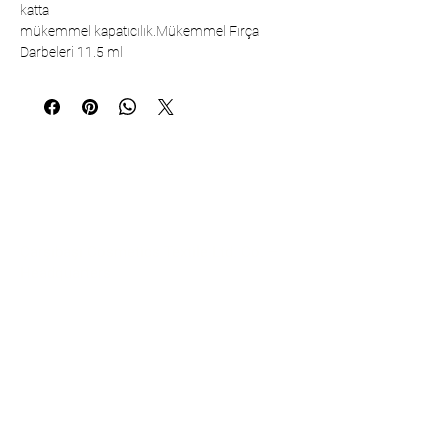
katta
mükemmel kapatıcılık.Mükemmel Fırça
Darbeleri 11.5 ml
Communication
Çarşıbaşı Cosmetics Textile Ltd. Co. –
Headquarters
Şerifali Neighborhood, Kule Street, No:
19/1
34775 Ümraniye – Istanbul / Türkiye
Tel:
+90 216 499 96 96
Telephone (Export):
+90 530 498 63 08
Email: