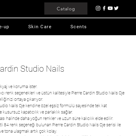
Catalog
e-up
Skin Care
Scents
Cardin Studio Nails
kyaj ve koruma ister.
ıcı renk seçenekleri ve üstün kalitesiyle Pierre Cardin Studio Nails Oje
lliğinizi ortaya çıkarıyor.
tudio Nails Oje kendine özel eşsiz formülü sayesinde tek kat
 kusursuz kapatıcılık ve parlaklık sağlar.
ı halinde daha yoğun renkler ve uzun süre kalıcılık elde edilir.
i 84 renk seçeneği bulunan Pierre Cardin Studio Nails Oje serisi ile
 ve tona ulaşmak artık çok kolay.