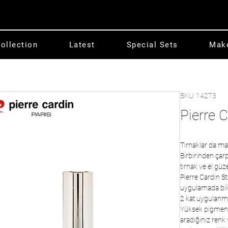
ollection
Latest
Special Sets
Mak
SKU: 14273
Pierre 
Tırnaklar da ma
Birbirinden çarp
tırnak ve el güze
Pierre Cardin S
uygulamada bile
2 kat uygulanmas
Yüksek pigmentl
aradığınız renk