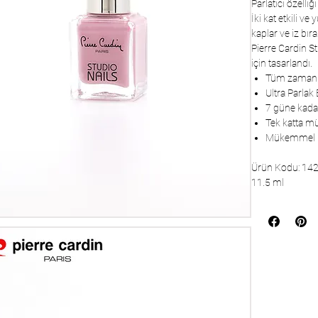
Parlatıcı özelli
İki kat etkili v
kaplar ve iz bı
Pierre Cardin S
için tasarlandı.
Tüm zamanl
Ultra Parlak 
7 güne kadar
Tek katta m
Mükemmel Fı
Ürün Kodu: 14
11.5 ml