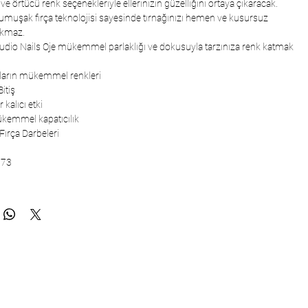
ği ve örtücü renk seçenekleriyle ellerinizin güzelliğini ortaya çıkaracak.
e yumuşak fırça teknolojisi sayesinde tırnağınızı hemen ve kusursuz
rakmaz.
tudio Nails Oje mükemmel parlaklığı ve dokusuyla tarzınıza renk katmak
arın mükemmel renkleri
Bitiş
 kalıcı etki
ükemmel kapatıcılık
rça Darbeleri
273