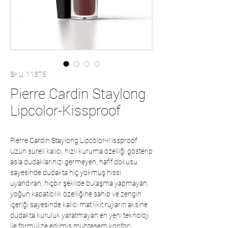
SKU: 11375
Pierre Cardin Staylong
Lipcolor-Kissproof
Pierre Cardin Staylong Lipcolor-Kissproof
Uzun süreli kalıcı, hızlı kuruma özelliği gösterip
asla dudaklarınızı germeyen, hafif dokusu
sayesinde dudakta hiç yokmuş hissi
uyandıran, hiçbir şekilde bulaşma yapmayan,
yoğun kapatıcılık özelliğine sahip ve zengin
içeriği sayesinde kalıcı mat likit rujların aksine
dudakta kuruluk yaratmayan en yeni teknoloji
ile formülize edilmiş muhteşem konfor!