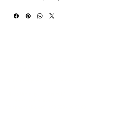
Communication
Çarşıbaşı Cosmetics Textile Ltd. Co. –
Headquarters
Şerifali Neighborhood, Kule Street, No:
19/1
34775 Ümraniye – Istanbul / Türkiye
Tel:
+90 216 499 96 96
Telephone (Export):
+90 530 498 63 08
Email:
contact@pierrecardincosmetic.com
About Us