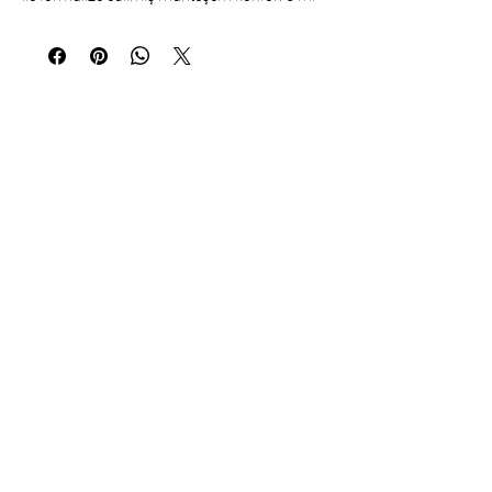
Communication
Çarşıbaşı Cosmetics Textile Ltd. Co. –
Headquarters
Şerifali Neighborhood, Kule Street, No:
19/1
34775 Ümraniye – Istanbul / Türkiye
Tel:
+90 216 499 96 96
Telephone (Export):
+90 530 498 63 08
Email:
contact@pierrecardincosmetic.com
About Us