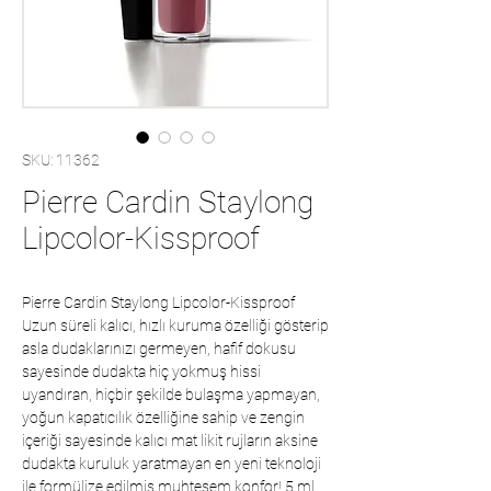
SKU: 11362
Pierre Cardin Staylong
Lipcolor-Kissproof
Pierre Cardin Staylong Lipcolor-Kissproof
Uzun süreli kalıcı, hızlı kuruma özelliği gösterip
asla dudaklarınızı germeyen, hafif dokusu
sayesinde dudakta hiç yokmuş hissi
uyandıran, hiçbir şekilde bulaşma yapmayan,
yoğun kapatıcılık özelliğine sahip ve zengin
içeriği sayesinde kalıcı mat likit rujların aksine
dudakta kuruluk yaratmayan en yeni teknoloji
ile formülize edilmiş muhteşem konfor! 5 ml