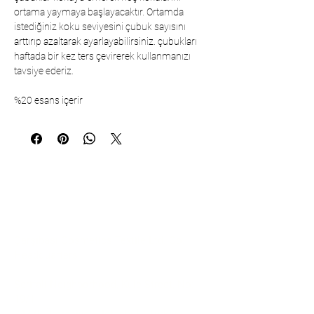
ortama yaymaya başlayacaktır. Ortamda
istediğiniz koku seviyesini çubuk sayısını
arttırıp azaltarak ayarlayabilirsiniz. çubukları
haftada bir kez ters çevirerek kullanmanızı
tavsiye ederiz.
%20 esans içerir
Communication
Çarşıbaşı Cosmetics Textile Ltd. Co. –
Headquarters
Şerifali Neighborhood, Kule Street, No:
19/1