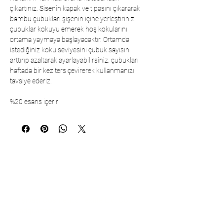
çıkartınız. Sisenin kapak ve tıpasını çıkararak
bambu çubukları şişenin içine yerleştiriniz.
çubuklar kokuyu emerek hoş kokularını
ortama yaymaya başlayacaktır. Ortamda
istediğiniz koku seviyesini çubuk sayısını
arttırıp azaltarak ayarlayabilirsiniz. çubukları
haftada bir kez ters çevirerek kullanmanızı
tavsiye ederiz.
%20 esans içerir
Communication
Çarşıbaşı Cosmetics Textile Ltd. Co. –
Headquarters