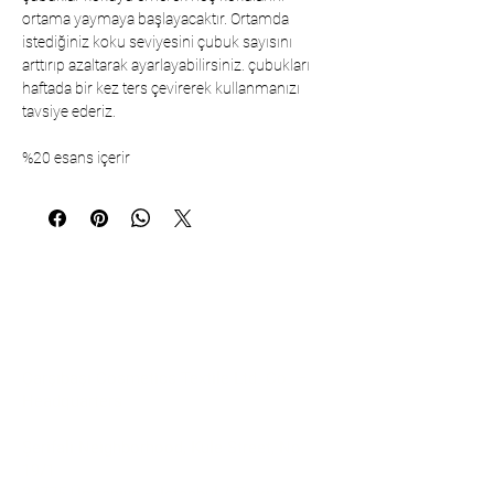
ortama yaymaya başlayacaktır. Ortamda
istediğiniz koku seviyesini çubuk sayısını
arttırıp azaltarak ayarlayabilirsiniz. çubukları
haftada bir kez ters çevirerek kullanmanızı
tavsiye ederiz.
%20 esans içerir
Communication
Çarşıbaşı Cosmetics Textile Ltd. Co. –
Headquarters
Şerifali Neighborhood, Kule Street, No:
19/1