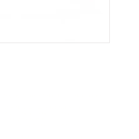
Communication
Soc
Çarşıbaşı Cosmetics Textile Ltd. Co. – Headquarters
Şerifali Neighborhood, Kule Street, No: 19/1
34775 Ümraniye – Istanbul / Türkiye
Tel: +90 216 499 96 96
Telephone (Export): +90 530 498 63 08
© 2025
Email:
contact@pierrecardincosmetic.com