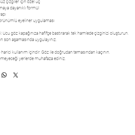
üz çizgiler için özel uç
maya dayanıklı formül
yapı
görünümlü eyeliner uygulaması
i: Ucu göz kapağınıza hafifçe bastırarak tek hamlede çizginizi oluşturun.
ın son aşamasında uygulayınız.
e harici kullanım içindir. Göz ile doğrudan temasından kaçının.
şemeyeceği yerlerde muhafaza ediniz.