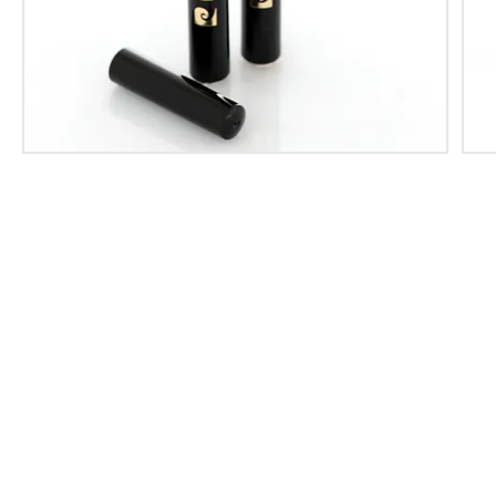
About Us
Institutional
Catalog
Pierre Cardin Cosmetic Collection
Make-up
Skin Care
Scents