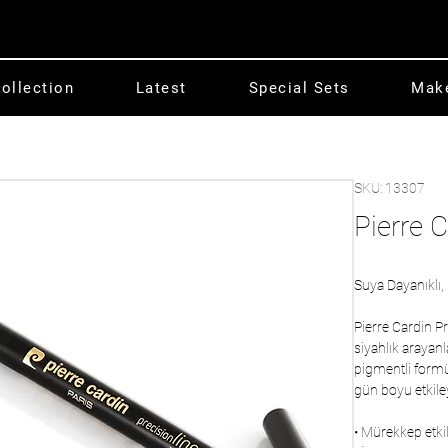
ollection
Latest
Special Sets
Mak
SKU: 13307
Pierre C
Suya Dayanıklı, 
Pierre Cardin P
siyahlık arayanl
pigmentli formü
gün boyu etkile
• Mürekkep etki