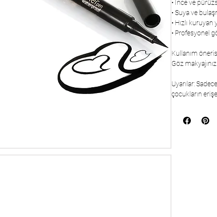
• İnce ve pürüzs
• Suya ve bulaş
• Hızlı kuruyan 
• Profesyonel 
Kullanım öneris
Göz makyajınız
Uyarılar: Sadec
çocukların eri