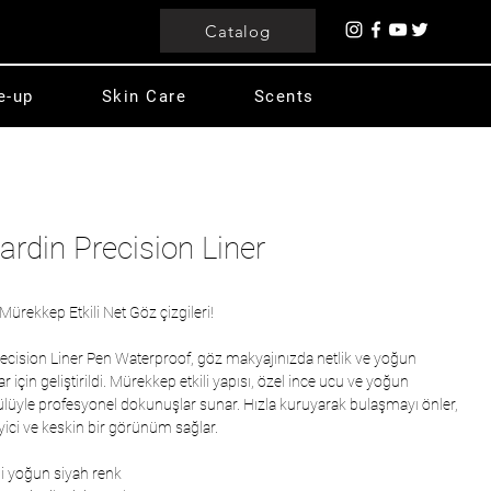
Catalog
e-up
Skin Care
Scents
ardin Precision Liner
Mürekkep Etkili Net Göz çizgileri!
recision Liner Pen Waterproof, göz makyajınızda netlik ve yoğun
ar için geliştirildi. Mürekkep etkili yapısı, özel ince ucu ve yoğun
lüyle profesyonel dokunuşlar sunar. Hızla kuruyarak bulaşmayı önler,
yici ve keskin bir görünüm sağlar.
li yoğun siyah renk