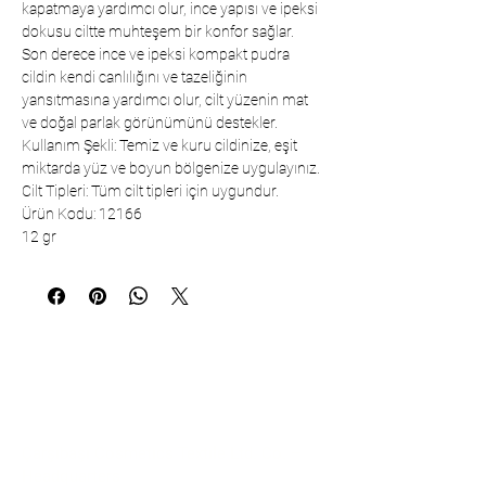
kapatmaya yardımcı olur, ince yapısı ve ipeksi
dokusu ciltte muhteşem bir konfor sağlar.
Son derece ince ve ipeksi kompakt pudra
cildin kendi canlılığını ve tazeliğinin
yansıtmasına yardımcı olur, cilt yüzenin mat
ve doğal parlak görünümünü destekler.
Kullanım Şekli: Temiz ve kuru cildinize, eşit
miktarda yüz ve boyun bölgenize uygulayınız.
Cilt Tipleri: Tüm cilt tipleri için uygundur.
Ürün Kodu: 12166
12 gr
Communication
Çarşıbaşı Cosmetics Textile Ltd. Co. –
Headquarters