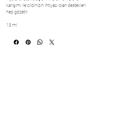
karışımı ile cildinizin ihtiyacı olan destekleri
hep gözetir.
13 ml
Communication
Çarşıbaşı Cosmetics Textile Ltd. Co. –
Headquarters
Şerifali Neighborhood, Kule Street, No:
19/1
34775 Ümraniye – Istanbul / Türkiye
Tel:
+90 216 499 96 96
Telephone (Export):
+90 530 498 63 08