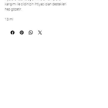
karışımı ile cildinizin ihtiyacı olan destekleri
hep gözetir.
13 ml
Communication
Çarşıbaşı Cosmetics Textile Ltd. Co. –
Headquarters
Şerifali Neighborhood, Kule Street, No:
19/1
34775 Ümraniye – Istanbul / Türkiye
Tel:
+90 216 499 96 96
Telephone (Export):
+90 530 498 63 08