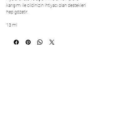
karışımı ile cildinizin ihtiyacı olan destekleri
hep gözetir.
13 ml
Communication
Çarşıbaşı Cosmetics Textile Ltd. Co. –
Headquarters
Şerifali Neighborhood, Kule Street, No:
19/1
34775 Ümraniye – Istanbul / Türkiye
Tel:
+90 216 499 96 96
Telephone (Export):
+90 530 498 63 08