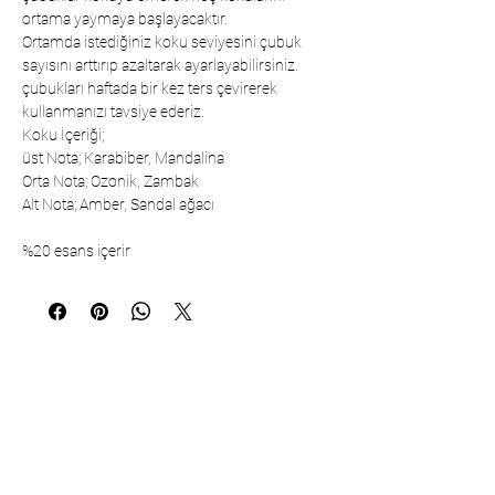
ortama yaymaya başlayacaktır.
Ortamda istediğiniz koku seviyesini çubuk
sayısını arttırıp azaltarak ayarlayabilirsiniz.
çubukları haftada bir kez ters çevirerek
kullanmanızı tavsiye ederiz.
Koku İçeriği;
üst Nota; Karabiber, Mandalina
Orta Nota; Ozonik, Zambak
Alt Nota; Amber, Sandal ağacı
%20 esans içerir
Communication
Çarşıbaşı Cosmetics Textile Ltd. Co. –