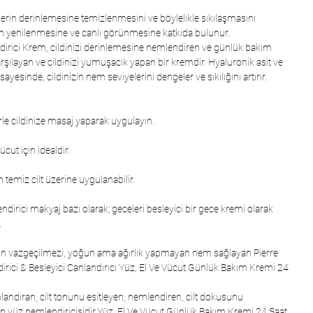
erin derinlemesine temizlenmesini ve böylelikle sıkılaşmasını
in yenilenmesine ve canlı görünmesine katkıda bulunur.
karşılayan ve cildinizi yumuşacık yapan bir kremdir. Hyaluronik asit ve 
sayesinde, cildinizin nem seviyelerini dengeler ve sıkılığını artırır. 
rle cildinize masaj yaparak uygulayın.
ücut için idealdir.
temiz cilt üzerine uygulanabilir.
dirici makyaj bazı olarak; geceleri besleyici bir gece kremi olarak
.
inin vazgeçilmezi, yoğun ama ağırlık yapmayan nem sağlayan Pierre
rici & Besleyici Canlandırıcı Yüz, El Ve Vücut Günlük Bakım Kremi 24
n yüz nemlendiricisidir.Yüz, El Ve Vücut Günlük Bakım Kremi 24 Saat 