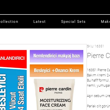
ollection
Latest
Special Sets
Mak
SKU: 16351
Pierre 
16351 Pierre Ca
Bakım Kremi 24 
Bu hafif formül
nemli, yumuşak 
Aşırı sebum üre
Parlak cilt gör