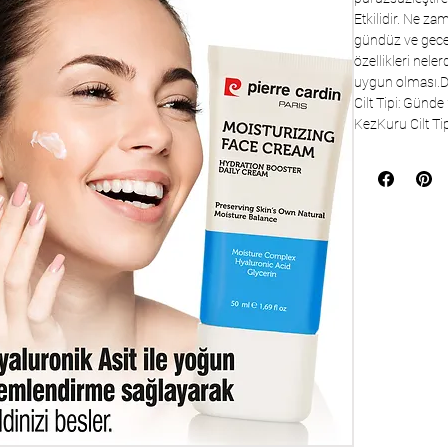
Etkilidir. Ne za
gündüz ve gece 
özellikleri nel
uygun olması.Dol
Cilt Tipi: Günde
KezKuru Cilt Tip