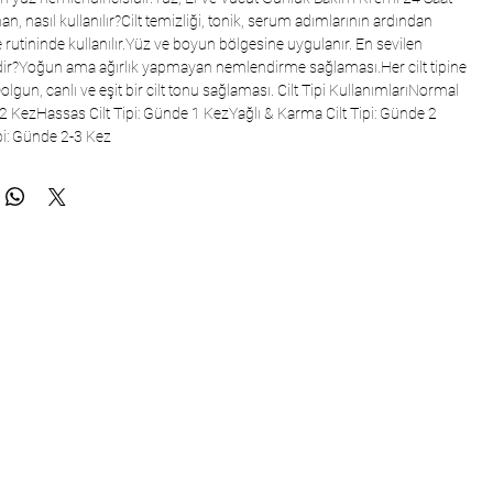
man, nasıl kullanılır?Cilt temizliği, tonik, serum adımlarının ardından 
rutininde kullanılır.Yüz ve boyun bölgesine uygulanır. En sevilen 
erdir?Yoğun ama ağırlık yapmayan nemlendirme sağlaması.Her cilt tipine 
gun, canlı ve eşit bir cilt tonu sağlaması. Cilt Tipi KullanımlarıNormal 
 2 KezHassas Cilt Tipi: Günde 1 KezYağlı & Karma Cilt Tipi: Günde 2 
i: Günde 2-3 Kez     