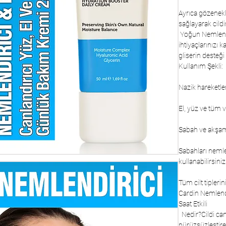
Ayrıca gözenekl
sağlayarak cild
 Yoğun Nemlendirici Krem, cildinizi derinlemesine nemlendiren ve günlük bakım 
ihtiyaçlarınızı 
gliserin desteği 
Kullanım Şekli:
Nazik hareketle
El, yüz ve tüm v
Sabah ve akşam 
Sabahları nemlen
kullanabilirsiniz
Tüm cilt tipler
Cardin Nemlendi
Saat Etkili
  Nedir?Cildi canlandıran, cilt tonunu eșitleyen, nemlendiren, cilt dokusunu 
pürüzsüzleştire