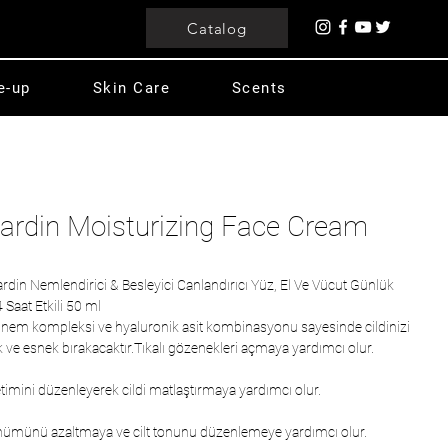
Catalog
e-up
Skin Care
Scents
Cardin Moisturizing Face Cream
rdin Nemlendirici & Besleyici Canlandırıcı Yüz, El Ve Vücut Günlük
Saat Etkili 50 ml
, nem kompleksi ve hyaluronik asit kombinasyonu sayesinde cildinizi
ve esnek bırakacaktır.Tıkalı gözenekleri açmaya yardımcı olur.
timini düzenleyerek cildi matlaştırmaya yardımcı olur.
ünümünü azaltmaya ve cilt tonunu düzenlemeye yardımcı olur.