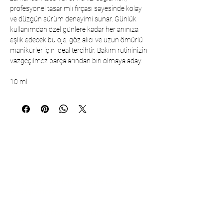
profesyonel tasarımlı fırçası sayesinde kolay
ve düzgün sürüm deneyimi sunar. Günlük
kullanımdan özel günlere kadar her anınıza
eşlik edecek bu oje, göz alıcı ve uzun ömürlü
manikürler için ideal tercihtir. Bakım rutininizin
vazgeçilmez parçalarından biri olmaya aday.
10 ml
Communication
Çarşıbaşı Cosmetics Textile Ltd. Co. –
Headquarters
Şerifali Neighborhood, Kule Street, No: