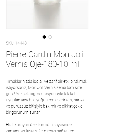
SKU: 14443
Pierre Cardin Mon Joli
Vernis Oje-180-10 ml
Tırnaklarınızda iddialı ve zarif bir etki bırakmak
istiyorsanız, Mon Joli Vernis serisi tam size
göre! Yüksek pigmentasyonuyla tek kat
uygulamada bile yoğun renk verirken, parlak
ve pürüzsüz bitişiyle bakımlı ve dikkat çekici
bir görünüm sunar.
Hızlı kuruyan özel formülü sayesinde
zamandan tasarruf etmenizi sağlarken,