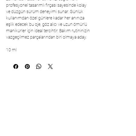
profesyonel tasarımlı fırçası sayesinde kolay
ve düzgün sürüm deneyimi sunar. Günlük
kullanımdan özel günlere kadar her anınıza
eşlik edecek bu oje, göz alıcı ve uzun ömürlü
manikürler için ideal tercihtir. Bakım rutininizin
vazgeçilmez parçalarından biri olmaya aday.
10 ml
Communication
Çarşıbaşı Cosmetics Textile Ltd. Co. –
Headquarters
Şerifali Neighborhood, Kule Street, No: