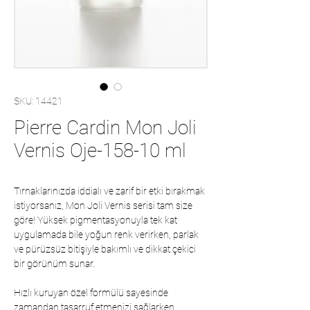
SKU: 14421
Pierre Cardin Mon Joli
Vernis Oje-158-10 ml
Tırnaklarınızda iddialı ve zarif bir etki bırakmak
istiyorsanız, Mon Joli Vernis serisi tam size
göre! Yüksek pigmentasyonuyla tek kat
uygulamada bile yoğun renk verirken, parlak
ve pürüzsüz bitişiyle bakımlı ve dikkat çekici
bir görünüm sunar.
Hızlı kuruyan özel formülü sayesinde
zamandan tasarruf etmenizi sağlarken,