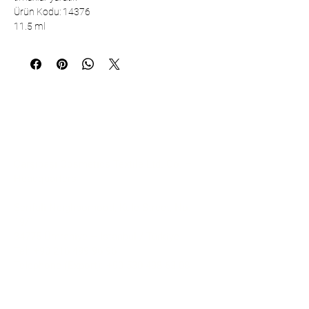
Ürün Kodu: 14376
11.5 ml
Communication
Çarşıbaşı Cosmetics Textile Ltd. Co. –
Headquarters
Şerifali Neighborhood, Kule Street, No:
19/1
34775 Ümraniye – Istanbul / Türkiye
Tel:
+90 216 499 96 96
Telephone (Export):
+90 530 498 63 08
Email: