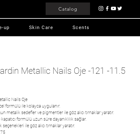
Catalog
e-up
Skin Care
Scents
ardin Metallic Nails Oje -121 -11.5
tallic Nails Oje
zel formülü ile kolayca uygulanır.
un metalik sedefler ve pigmentler ile göz alıcı tırnaklar yaratır.
 kapatıcı formülü uzun süre dayanıklılık sağlar.
çenekleri ile göz alıcı tırnaklar yaratır.
375