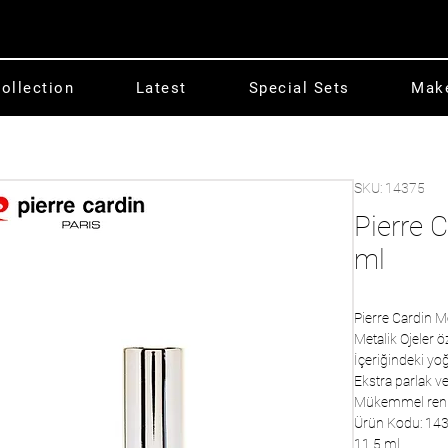
ollection
Latest
Special Sets
Mak
SKU: 14375
Pierre C
ml
Pierre Cardin Me
Metalik Ojeler ö
İçeriğindeki yoğ
Ekstra parlak ve
Mükemmel renk se
Ürün Kodu: 14
11.5 ml