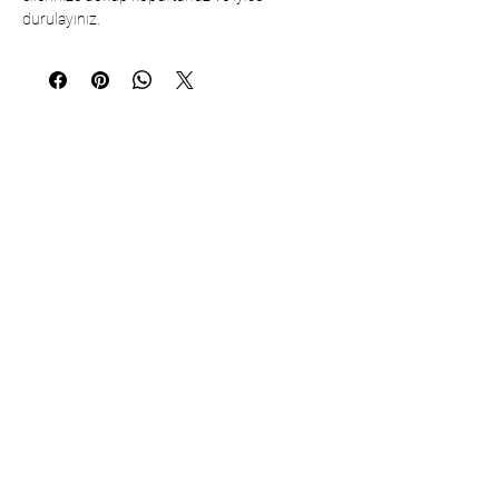
durulayınız.
Communication
Çarşıbaşı Cosmetics Textile Ltd. Co. –
Headquarters
Şerifali Neighborhood, Kule Street, No:
19/1
34775 Ümraniye – Istanbul / Türkiye
Tel:
+90 216 499 96 96
Telephone (Export):
+90 530 498 63 08
Email:
contact@pierrecardincosmetic.com