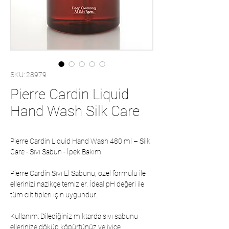
SKU: 28979
Pierre Cardin Liquid
Hand Wash Silk Care
Pierre Cardin Liquid Hand Wash 480 ml – Silk
Care - Sıvı Sabun - İpek Bakım
Pierre Cardin Sıvı El Sabunu, özel formülü ile
ellerinizi nazikçe temizler. İdeal pH değeri ile
tüm cilt tipleri için uygundur.
Kullanım: Dilediğiniz miktarda sıvı sabunu
ellerinize döküp köpürtünüz ve iyice