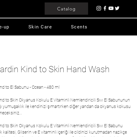
Catalog
e-up
Skin Care
Scents
Cardin Kind to Skin Hand Wash
ind to El Sabunu - Ocean - 480 ml
ind to Skin Okyanus Kokulu E Vitaminli Nemlendiricili Sıvı El Sabununun
ğı yumuşaklık ile kendinizi şımartırken diğer yandan da okyanus kokusu
neceksiniz...
ind to Skin Okyanus Kokulu E Vitaminli Nemlendiricili Sıvı El Sabunu
 kalitesi, Gliserin ve E vitaminli içeriği ile cildinizi kurutmadan nazikçe