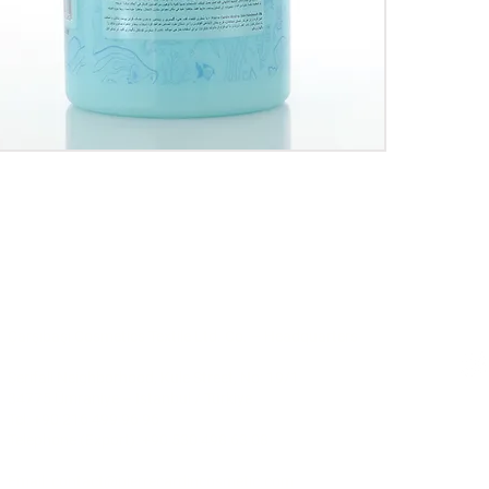
Communication
Soc
Çarşıbaşı Cosmetics Textile Ltd. Co. – Headquarters
Şerifali Neighborhood, Kule Street, No: 19/1
34775 Ümraniye – Istanbul / Türkiye
Tel: +90 216 499 96 96
Telephone (Export): +90 530 498 63 08
© 2025
Email:
contact@pierrecardincosmetic.com