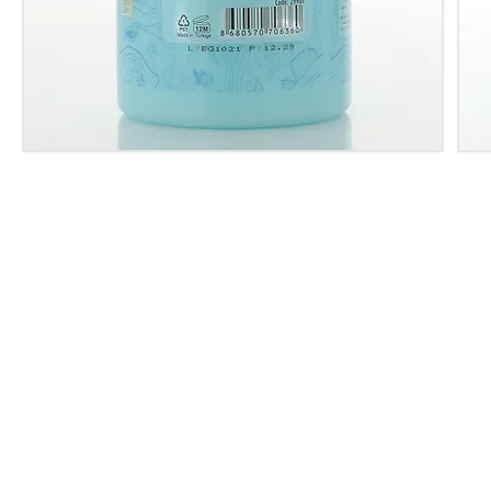
About Us
Institutional
Catalog
Pierre Cardin Cosmetic Collection
Make-up
Skin Care
Scents