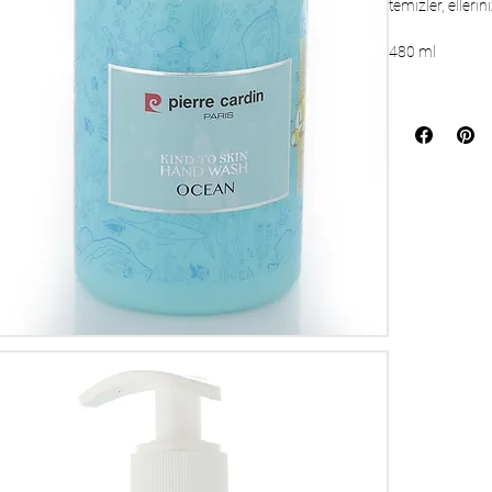
temizler, elleri
480 ml