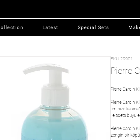
ollection
Latest
Special Sets
Mak
SKU: 29901
Pierre 
Pierre Cardin K
Pierre Cardin K
teninize kataca
ile adeta büyüle
Pierre Cardin K
zengin bir köpük